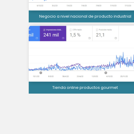
Negocio a nivel nacional de producto industrial
Tienda online productos gourmet